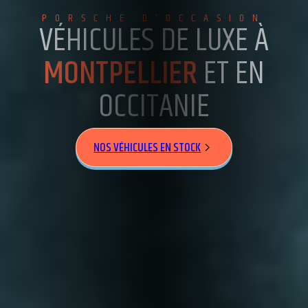
PORSCHE D'OCCASION
VÉHICULES DE LUXE À
MONTPELLIER
ET EN
OCCITANIE
NOS VÉHICULES EN STOCK