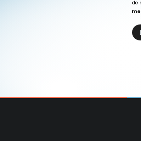
de 
mei