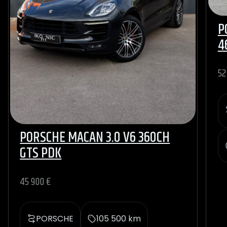
P
4
52
PORSCHE MACAN 3.0 V6 360CH
GTS PDK
45 900 €
PORSCHE
105 500 km